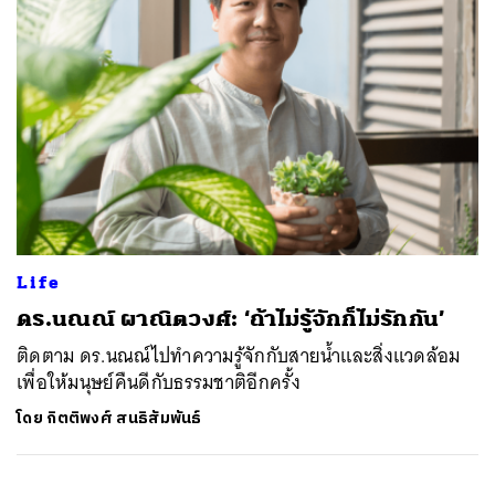
Life
ดร.นณณ์ ผาณิตวงศ์: ‘ถ้าไม่รู้จักก็ไม่รักกัน’
ติดตาม ดร.นณณ์ไปทำความรู้จักกับสายน้ำและสิ่งแวดล้อม
เพื่อให้มนุษย์คืนดีกับธรรมชาติอีกครั้ง
โดย
กิตติพงศ์ สนธิสัมพันธ์