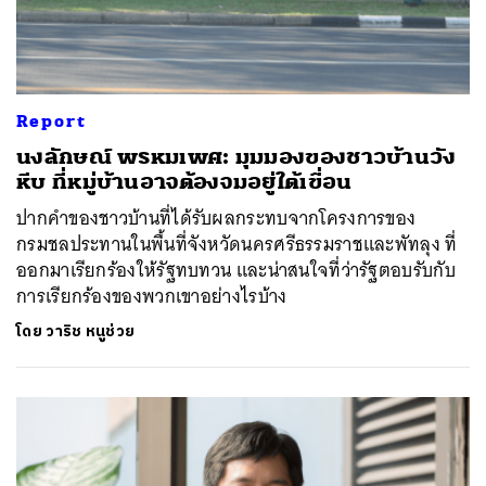
Report
นงลักษณ์ พรหมเพศ: มุมมองของชาวบ้านวัง
หีบ ที่หมู่บ้านอาจต้องจมอยู่ใต้เขื่อน
ปากคำของชาวบ้านที่ได้รับผลกระทบจากโครงการของ
กรมชลประทานในพื้นที่จังหวัดนครศรีธรรมราชและพัทลุง ที่
ออกมาเรียกร้องให้รัฐทบทวน และน่าสนใจที่ว่ารัฐตอบรับกับ
การเรียกร้องของพวกเขาอย่างไรบ้าง
โดย
วาริช หนูช่วย
ค้นหา
SHARE
TWEET
LINE
EMAIL