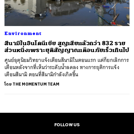
ค้นหา
SHARE
TWEET
LINE
EMAIL
Environment
สึนามิในอินโดนีเซีย สูญเสียแล้วกว่า 832 ราย
ส่วนหนึ่งเพราะยุติสัญญาณเตือนภัยเร็วเกินไป
ศูนย์อุตุนิยมวิทยาแจ้งเตือนสึนามิในตอนแรก แต่ก็ยกเลิกการ
เตือนหลังจากที่เห็นว่าระดับน้ำลดลง ทางการยุติการแจ้ง
เตือนสึนามิ ตอนที่สึนามิกำลังเกิดขึ้น
โดย
THE MOMENTUM TEAM
FOLLOW US