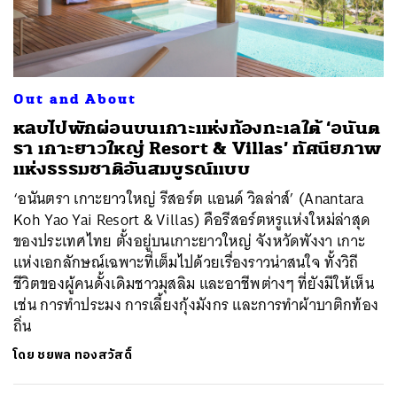
ค้นหา
Out and About
SHARE
TWEET
LINE
EMAIL
หลบไปพักผ่อนบนเกาะแห่งท้องทะเลใต้ ‘อนันต
รา เกาะยาวใหญ่ Resort & Villas’ ทัศนียภาพ
แห่งธรรมชาติอันสมบูรณ์แบบ
‘อนันตรา เกาะยาวใหญ่ รีสอร์ต แอนด์ วิลล่าส์’ (Anantara
Koh Yao Yai Resort & Villas) คือรีสอร์ตหรูแห่งใหม่ล่าสุด
ของประเทศไทย ตั้งอยู่บนเกาะยาวใหญ่ จังหวัดพังงา เกาะ
แห่งเอกลักษณ์เฉพาะที่เต็มไปด้วยเรื่องราวน่าสนใจ ทั้งวิถี
ชีวิตของผู้คนดั้งเดิมชาวมุสลิม และอาชีพต่างๆ ที่ยังมีให้เห็น
เช่น การทำประมง การเลี้ยงกุ้งมังกร และการทำผ้าบาติกท้อง
ถิ่น
โดย
ชยพล ทองสวัสดิ์