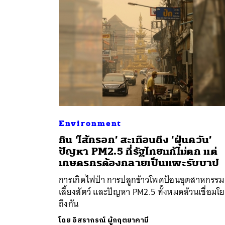
Environment
กิน ‘ไส้กรอก’ สะเทือนถึง ‘ฝุ่นควัน’
ค้
ปัญหา PM2.5 ที่รัฐไทยแก้ไม่ตก แต่
เกษตรกรต้องกลายเป็นแพะรับบาป
การเกิดไฟป่า การปลูกข้าวโพดป้อนอุตสาหกรรม
เลี้ยงสัตว์ และปัญหา PM2.5 ทั้งหมดล้วนเชื่อมโ
ถึงกัน
โดย
อิสรากรณ์ ผู้กฤตยาคามี