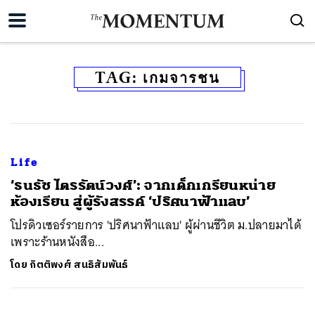
TAG:
เกมจารชน
Life
‘ธนธัช ไตรรัตน์วงศ์’: จากเด็กเกรียนหน่าย
ห้องเรียน สู่ผู้รังสรรค์ ‘ปริศนาฟ้าแลบ’
โปรดิวเซอร์รายการ 'ปริศนาฟ้าแลบ' ผู้ผ่านชีวิต ม.ปลายมาได้
เพราะร้านหนังสือ...
โดย
กิตติพงศ์ สนธิสัมพันธ์
ค้นหา