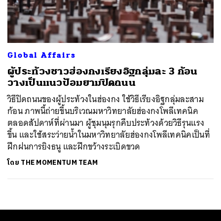
ค้นหา
SHARE
TWEET
LINE
EMAIL
Global Affairs
ผู้ประท้วงชาวฮ่องกงเรียงอิฐกลุ่มละ 3 ก้อน
วางเป็นแนวป้อมยามปิดถนน
วิธีปิดถนนของผู้ประท้วงในฮ่องกง ใช้วิธีเรียงอิฐกลุ่มละสาม
ก้อน ภาพนี้ถ่ายขึ้นบริเวณมหาวิทยาลัยฮ่องกงโพลีเทคนิค
ตลอดสัปดาห์ที่ผ่านมา ผู้ชุมนุมรุกคืบประท้วงด้วยวิธีรุนแรง
ขึ้น และใช้สระว่ายน้ำในมหาวิทยาลัยฮ่องกงโพลีเทคนิคเป็นที่
ฝีกฝนการยิงธนู และฝึกขว้างระเบิดขวด
โดย
THE MOMENTUM TEAM