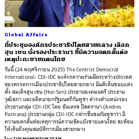
Global Affairs
ค้นหา
ที่ประชุมองค์กรประชาธิปไตยสายกลาง เลือก
SHARE
TWEET
LINE
EMAIL
ฮุน เซน นั่งรองประธานฯ ชี้มีความอดกลั้นต่อ
เหตุปะทะชายแดนไทย
วันนี้ (24 พฤศจิกายน 2025) The Centrist Democrat
International: CDI-IDC องค์กรความร่วมมือระหว่างประเทศ
ของพรรคการเมืองประชาธิปไตยสายกลาง มีมติเห็นชอบแต่ง
ตั้ง สมเด็จฮุน เซน (Hun Sen) ประธานองคมนตรี ประธาน
วุฒิสภา และอดีตนายกรัฐมนตรีกัมพูชา ดำรงตำแหน่งรอง
ประธานกลุ่ม CDI-IDC โดย อันเดรส ปัสตรานา (Andres
Pastrana) ประธานกลุ่ม CDI-IDC กล่าวชื่นชมกัมพูชาว่า มี
ความอดกลั้นต่อเหตุการณ์ความขัดแย้งชายแดนไทย สะท้อน
ให้เห็นถึงคุณสมบัติการเมืองสายกลาง