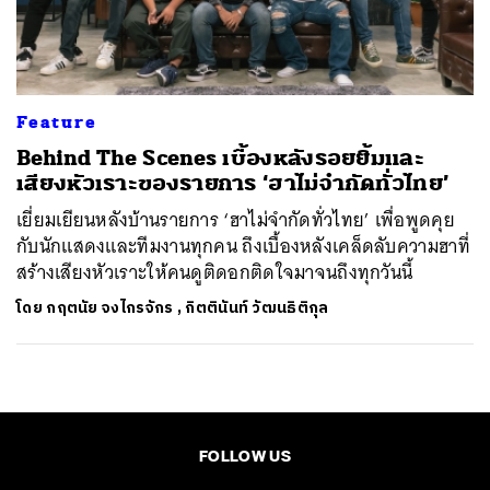
ค้นหา
SHARE
TWEET
LINE
EMAIL
Feature
Behind The Scenes เบื้องหลังรอยยิ้มและ
เสียงหัวเราะของรายการ ‘ฮาไม่จำกัดทั่วไทย’
เยี่ยมเยียนหลังบ้านรายการ ‘ฮาไม่จำกัดทั่วไทย’ เพื่อพูดคุย
กับนักแสดงและทีมงานทุกคน ถึงเบื้องหลังเคล็ดลับความฮาที่
สร้างเสียงหัวเราะให้คนดูติดอกติดใจมาจนถึงทุกวันนี้
โดย
กฤตนัย จงไกรจักร
,
กิตตินันท์ วัฒนธิติกุล
FOLLOW US