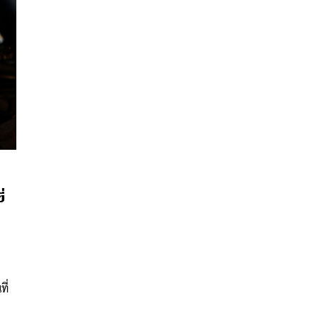
่
นหา
SHARE
TWEET
LINE
EMAIL
ี่