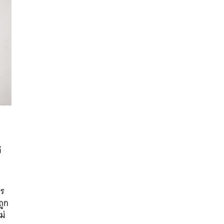
่
นหา
SHARE
TWEET
LINE
EMAIL
าร
ถูก
ม่