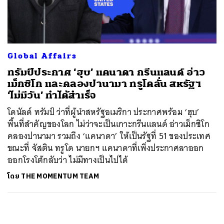
ค้นหา
SHARE
TWEET
LINE
EMAIL
Global Affairs
ทรัมป์ประกาศ ‘ฮุบ’ แคนาดา กรีนแลนด์ อ่าว
เม็กซิโก และคลองปานามา ทรูโดลั่น สหรัฐฯ
‘ไม่มีวัน’ ทำได้สำเร็จ
โดนัลด์ ทรัมป์ ว่าที่ผู้นำสหรัฐอเมริกา ประกาศพร้อม ‘ฮุบ’
พื้นที่สำคัญของโลก ไม่ว่าจะเป็นเกาะกรีนแลนด์ อ่าวเม็กซิโก
คลองปานามา รวมถึง ‘แคนาดา’ ให้เป็นรัฐที่ 51 ของประเทศ
ขณะที่ จัสติน ทรูโด นายกฯ แคนาดาที่เพิ่งประกาศลาออก
ออกโรงโต้กลับว่า ไม่มีทางเป็นไปได้
โดย
THE MOMENTUM TEAM