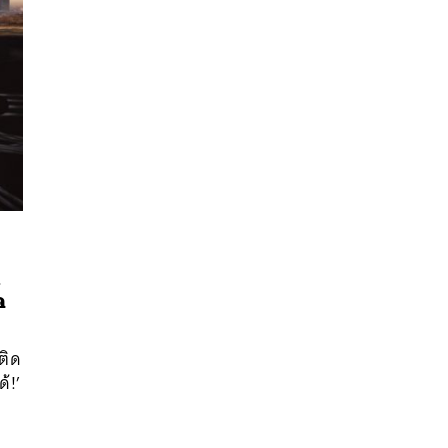
นหา
ถ
SHARE
TWEET
LINE
EMAIL
ด
ติด
ด้!’