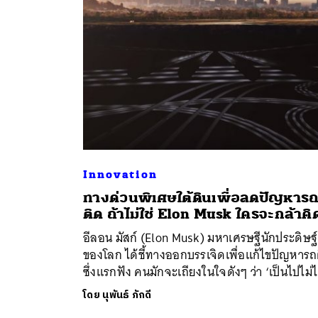
Innovation
ค้
ทางด่วนพิเศษใต้ดินเพื่อลดปัญหาร
ติด ถ้าไม่ใช่ Elon Musk ใครจะกล้าคิ
อีลอน มัสก์ (Elon Musk) มหาเศรษฐีนักประดิษฐ์
ของโลก ได้ชี้ทางออกบรรเจิดเพื่อแก้ไขปัญหารถ
ซึ่งแรกฟัง คนมักจะเถียงในใจดังๆ ว่า ‘เป็นไปไม่ไ
โดย
นุพันธ์ ภักดี