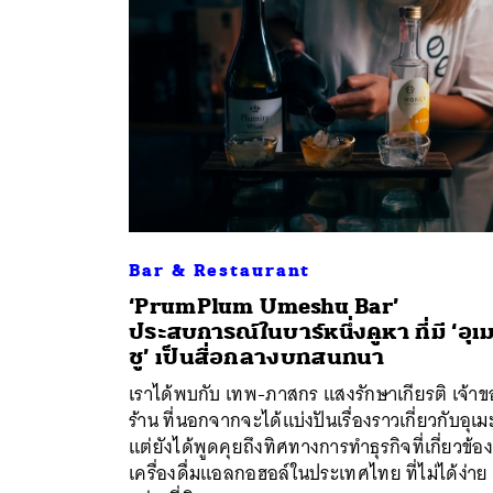
Bar & Restaurant
‘PrumPlum Umeshu Bar’
ประสบการณ์ในบาร์หนึ่งคูหา ที่มี ‘อุเ
ค้
ชู’ เป็นสื่อกลางบทสนทนา
เราได้พบกับ เทพ-ภาสกร แสงรักษาเกียรติ เจ้าข
ร้าน ที่นอกจากจะได้แบ่งปันเรื่องราวเกี่ยวกับอุเม
แต่ยังได้พูดคุยถึงทิศทางการทำธุรกิจที่เกี่ยวข้อง
เครื่องดื่มแอลกอฮอล์ในประเทศไทย ที่ไม่ได้ง่าย