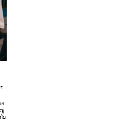
มะ
นหา
SHARE
TWEET
LINE
EMAIL
อง
ะชู
กับ