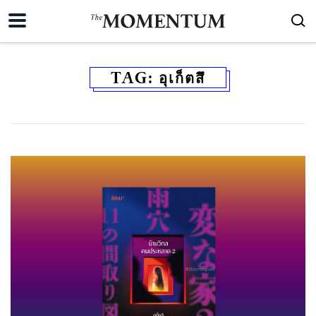
TAG:
อุเก็ตสึ