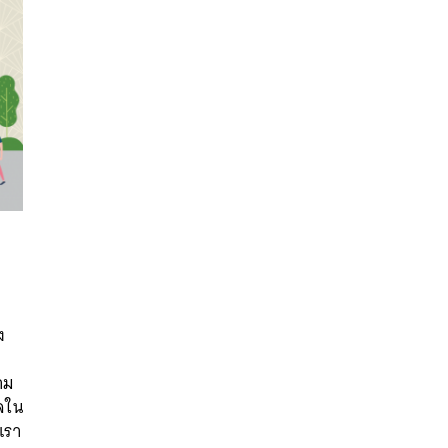
นหา
ง
SHARE
TWEET
LINE
EMAIL
าม
ใจใน
เรา