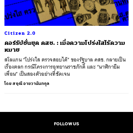
ค้นหา
SHARE
TWEET
LINE
EMAIL
Citizen 2.0
คอร์รัปชั่นยุค คสช. : เมื่อความโปร่งใสไร้ความ
หมาย
สโลแกน “โปร่งใส ตรวจสอบได้” ของรัฐบาล คสช. กลายเป็น
เรื่องตลก กรณีโครงการอุทยานราชภักดิ์ และ “นาฬิกายืม
เพื่อน” เป็นสองตัวอย่างที่ชัดเจน
โดย
สฤณี อาชวานันทกุล
FOLLOW US