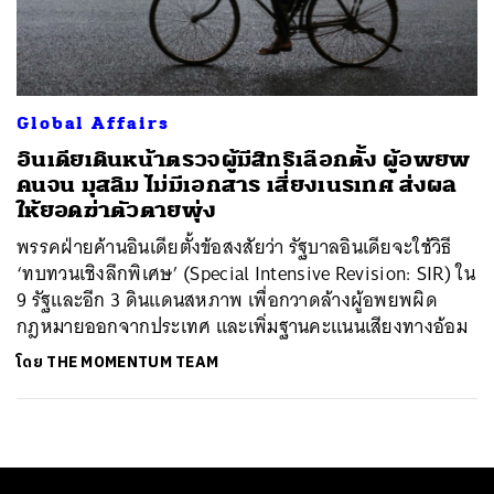
ค้นหา
SHARE
TWEET
LINE
EMAIL
Global Affairs
อินเดียเดินหน้าตรวจผู้มีสิทธิเลือกตั้ง ผู้อพยพ
คนจน มุสลิม ไม่มีเอกสาร เสี่ยงเนรเทศ ส่งผล
ให้ยอดฆ่าตัวตายพุ่ง
พรรคฝ่ายค้านอินเดียตั้งข้อสงสัยว่า รัฐบาลอินเดียจะใช้วิธี
‘ทบทวนเชิงลึกพิเศษ’ (Special Intensive Revision: SIR) ใน
9 รัฐและอีก 3 ดินแดนสหภาพ เพื่อกวาดล้างผู้อพยพผิด
กฎหมายออกจากประเทศ และเพิ่มฐานคะแนนเสียงทางอ้อม
โดย
THE MOMENTUM TEAM