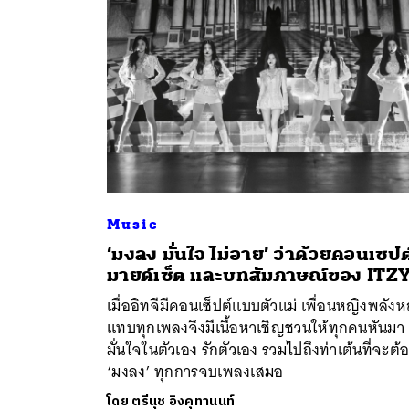
Music
‘มงลง มั่นใจ ไม่อาย’ ว่าด้วยคอนเซปต
ค้
มายด์เซ็ต และบทสัมภาษณ์ของ ITZ
เมื่ออิทจีมีคอนเซ็ปต์แบบตัวแม่ เพื่อนหญิงพลังห
แทบทุกเพลงจึงมีเนื้อหาเชิญชวนให้ทุกคนหันมา
มั่นใจในตัวเอง รักตัวเอง รวมไปถึงท่าเต้นที่จะต้
‘มงลง’ ทุกการจบเพลงเสมอ
โดย
ตรีนุช อิงคุทานนท์