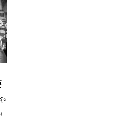
์
นหา
Y
SHARE
TWEET
LINE
EMAIL
ญิง
อง