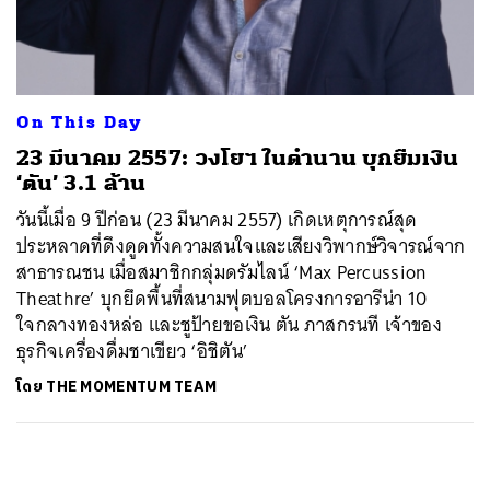
ค้นหา
SHARE
TWEET
LINE
EMAIL
On This Day
23 มีนาคม 2557: วงโยฯ ในตำนาน บุกยืมเงิน
‘ตัน’ 3.1 ล้าน
วันนี้เมื่อ 9 ปีก่อน (23 มีนาคม 2557) เกิดเหตุการณ์สุด
ประหลาดที่ดึงดูดทั้งความสนใจและเสียงวิพากษ์วิจารณ์จาก
สาธารณชน เมื่อสมาชิกกลุ่มดรัมไลน์ ‘Max Percussion
Theathre’ บุกยึดพื้นที่สนามฟุตบอลโครงการอารีน่า 10
ใจกลางทองหล่อ และชูป้ายขอเงิน ตัน ภาสกรนที เจ้าของ
ธุรกิจเครื่องดื่มชาเขียว ‘อิชิตัน’
โดย
THE MOMENTUM TEAM