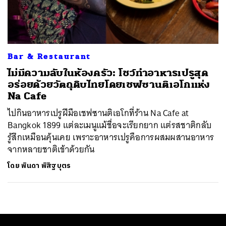
ค้นหา
SHARE
TWEET
LINE
EMAIL
Bar & Restaurant
ไม่มีความลับในห้องครัว: โชว์ทำอาหารเปรูสุด
อร่อยด้วยวัตถุดิบไทยโดยเชฟซานติเอโกแห่ง
Na Cafe
ไปกินอาหารเปรูฝีมือเชฟซานติเอโกที่ร้าน Na Cafe at
Bangkok 1899 แต่ละเมนูแม้ชื่อจะเรียกยาก แต่รสชาติกลับ
รู้สึกเหมือนคุ้นเคย เพราะอาหารเปรูคือการผสมผสานอาหาร
จากหลายชาติเข้าด้วยกัน
โดย
พินดา พิสิฐบุตร