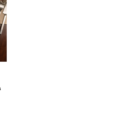
นหา
ด
SHARE
TWEET
LINE
EMAIL