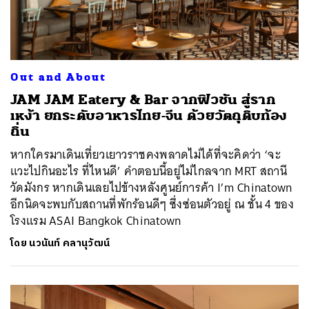
Out and About
JAM JAM Eatery & Bar จากฟิวชัน สู่ราก
เหง้า ยกระดับอาหารไทย-จีน ด้วยวัตถุดิบท้อง
ถิ่น
หากใครมาเดินเที่ยวเยาวราชคงพลาดไม่ได้ที่จะคิดว่า ‘จะ
แวะไปกินอะไร ที่ไหนดี’ คำตอบนี้อยู่ไม่ไกลจาก MRT สถานี
วัดมังกร หากเดินเลยไปข้างหลังศูนย์การค้า I’m Chinatown
อีกนิดจะพบกับสถานที่พักร้อนดีๆ ซึ่งซ่อนตัวอยู่ ณ ชั้น 4 ของ
โรงแรม ASAI Bangkok Chinatown
โดย
นวนันท์ คลานุวัฒน์