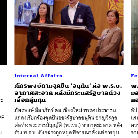
Internal Affairs
Fe
ภัทรพงษ์ถามจุดยืน ‘อนุทิน’ ต่อ พ.ร.บ.
พ.
อากาศสะอาด หลังมีกระแสรัฐบาลถ่วง
มล
ะ
เอื้อกลุ่มทุน
ตอ
ภัทรพงษ์ ลีลาภัทร์ สส.เชียงใหม่ พรรคประชาชน
อั
VE
แถลงเรียกร้องจุดยืนของรัฐบาลอนุทิน ชาญวีรกูล
แร
์
ต่อร่างพระราชบัญญัติ (พ.ร.บ.) อากาศสะอาด หลัง
คว
ย
ร่าง พ.ร.บ. ดังกล่าวถูกหยุดพิจารณาตั้งแต่การยุบ
จาก