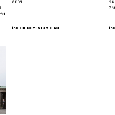
สภาฯ
จนเ
บ
25
ือง
โดย
THE MOMENTUM TEAM
โด
นหา
SHARE
TWEET
LINE
EMAIL