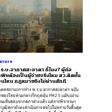
ature
ร.บ.อากาศสะอาดฯ กี่โมง? ผู้ก่อ
พิษต้องเป็นผู้จ่ายจริงไหม สว.ติดขั้น
นไหน กฎหมายถึงไม่ผ่านสักที
ปเดตสถานะการร่าง พ.ร.บ.อากาศสะอาดฯ ฉบับ
กของไทยท่ามกลางวิกฤตฝุ่น PM2.5 แม้จะผ่าน
ามเห็นชอบจากสภาล่างแล้ว แต่การพิจารณา
วุฒิสภายังคงดำเนินการต่อไปไม่ทราบวันสิ้นสุด