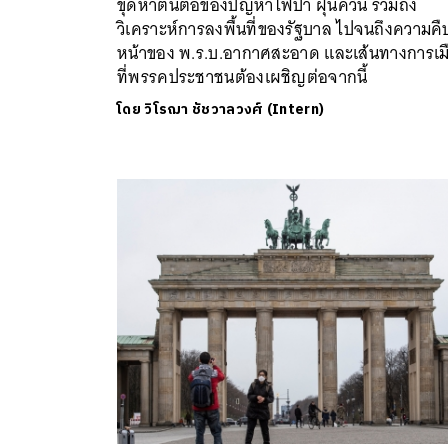
ขุดหาต้นตอของปัญหาไฟป่า ฝุ่นควัน รวมถึง
วิเคราะห์การลงพื้นที่ของรัฐบาล ไปจนถึงความคื
หน้าของ พ.ร.บ.อากาศสะอาด และเส้นทางการเม
ที่พรรคประชาชนต้องเผชิญต่อจากนี้
โดย
วิโรฌา ชัชวาลวงศ์ (Intern)
ค้