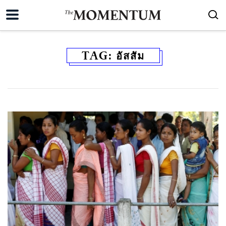
TAG:
อัสสัม