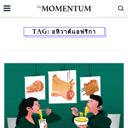
TAG:
อหิวาต์แอฟริกา