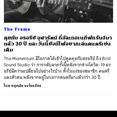
ค้นหา
SHARE
TWEET
LINE
EMAIL
The Frame
คุยกับ อรอรีย์​ จุฬารัตน์ ที่อัลเทอเนทีฟกรันจ์มา
แล้ว 30 ปี และวันนี้ยังมีไฟอยากเล่นดนตรีเช่น
เดิม
The Momentum มีโอกาสได้เข้าไปพูดคุยกับอรอรีย์ ถึง Bird
Sound Studio ว่า การกลับมาครั้งนี้หลังจากช่วงโควิด-19 อร
อรีย์มีความเปลี่ยนไปอย่างไรบ้าง ทั้งในแง่ของสมาชิก ดนตรี
และตัวตน หลังจากอยู่ในวงการดนตรีมาแล้วกว่า 30 ปี
โดย
กฤตนัย จงไกรจักร