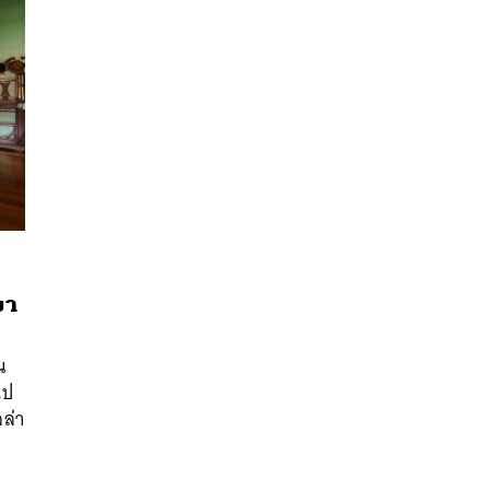
มา
นหา
SHARE
TWEET
LINE
EMAIL
น
ไป
ลล่า