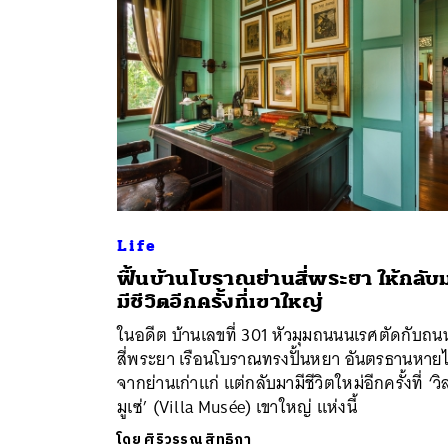
Life
ฟื้นบ้านโบราณย่านสี่พระยา ให้กลับ
ค้
มีชีวิตอีกครั้งที่เขาใหญ่
ในอดีต บ้านเลขที่ 301 หัวมุมถนนนเรศตัดกับถน
สี่พระยา เรือนโบราณทรงปั้นหยา อันตรธานหาย
จากย่านเก่าแก่ แต่กลับมามีชีวิตใหม่อีกครั้งที่ ‘วิ
มูเซ่’ (Villa Musée) เขาใหญ่ แห่งนี้
โดย
ศิริวรรณ สิทธิกา