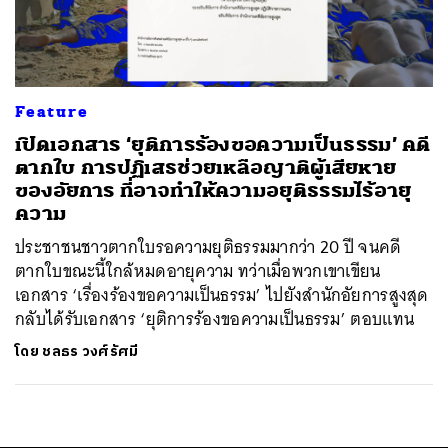
ค้นหา
SHARE
TWEET
LINE
EMAIL
Feature
เปิดเอกสาร ‘ยุติการร้องขอความเป็นธรรม’ คดี
ตากใบ การปฏิเสธช่วยเหลือญาติผู้เสียหาย
ของอัยการ ที่อาจทำให้ความอยุติธรรมไร้อายุ
ความ
ประชาชนชาวตากใบรอความยุติธรรมมากว่า 20 ปี จนคดี
ตากใบขณะนี้ใกล้หมดอายุความ ทว่าเมื่อพวกเขาเขียน
เอกสาร ‘เรื่องร้องขอความเป็นธรรม’ ไปยังสำนักอัยการสูงสุด
กลับได้รับเอกสาร ‘ยุติการร้องขอความเป็นธรรม’ ตอบแทน
โดย
ชลธร วงศ์รัศมี