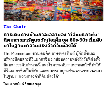
ค้นหา
SHARE
TWEET
LINE
EMAIL
The Chair
การเดินทางข้ามกาลเวลาของ ‘ทีวีแมกกาซีน’
นิตยสารการ์ตูนขวัญใจเด็กยุค 80s-90s ที่กลับ
มาในฐานะความทรงจำที่จับต้องได้
The Momentum ชวน สมคิด เกษรขจรทิพย์ ผู้ก่อตั้งและ
บริหารนิตยสารทีวีแมกกาซีน มาย้อนความหลังถึงวันที่ก่อตั้ง
นิตยสารระดับตำนานนี้ และไขความลับว่าเพราะอะไรที่ทำให้
ทีวีแมกกาซีนเป็นที่รัก และสามารถอยู่ยงข้ามผ่านกาลเวลามา
ในฐานะ ‘ความทรงจำที่จับต้องได้’
โดย
กิตตินันท์ วัฒนธิติกุล