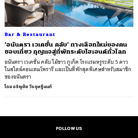
ค้นหา
SHARE
TWEET
LINE
EMAIL
Bar & Restaurant
‘อนันตรา เวเคชั่น คลับ’ ทางเลือกใหม่ของคน
ชอบเที่ยว กุญแจสู่ที่พักระดับไฮเอนด์ทั่วโลก
อนันตรา เวเคชั่น คลับ ไม้ขาว ภูเก็ต โรงแรมหรูระดับ 5 ดาว
ในสไตล์คอนเทมโพรารี และเป็นที่พักสุดพิเศษสำหรับสมาชิก
ของอนันตรา
โดย
อริญชัย วีรดุษฎีนนท์
FOLLOW US