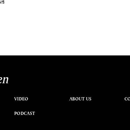
นซ์
en
VIDEO
ABOUT US
C
PODCAST