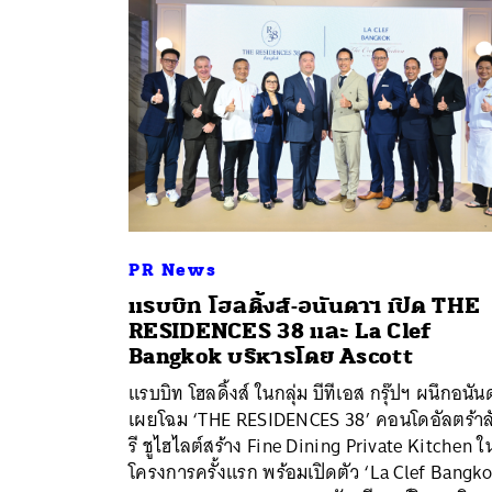
PR News
แรบบิท โฮลดิ้งส์-อนันดาฯ เปิด THE
RESIDENCES 38 และ La Clef
Bangkok บริหารโดย Ascott
ค้
แรบบิท โฮลดิ้งส์ ในกลุ่ม บีทีเอส กรุ๊ปฯ ผนึกอนั
เผยโฉม ‘THE RESIDENCES 38’ คอนโดอัลตร้าลั
รี ชูไฮไลต์สร้าง Fine Dining Private Kitchen ใ
โครงการครั้งแรก พร้อมเปิดตัว ‘La Clef Bangk