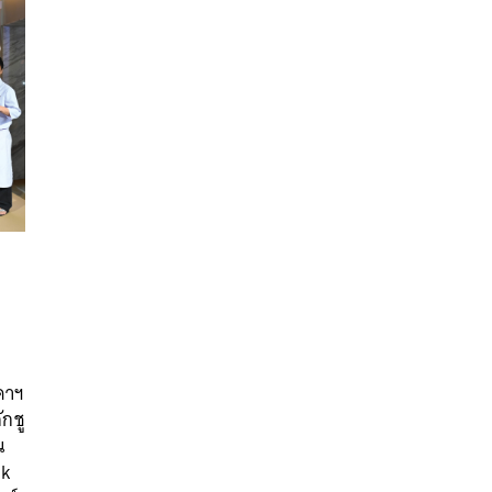
นหา
นดาฯ
SHARE
TWEET
LINE
EMAIL
กชู
น
ok