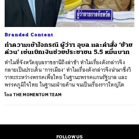
ค้นหา
SHARE
TWEET
LINE
EMAIL
Branded Content
ทำความเข้าใจกรณี ผู้ว่าฯ อุบล และคำสั่ง ‘ย้าย
ด่วน‘ เซ่นเบิกเงินช่วยประชาชน 5.5 หมื่นบาท
ทำไมที่จังหวัดอุบลราชธานีถึงล่าช้า ทำไมเรื่องดังกล่าวจึง
กลายเป็นประเด็น ‘การเมือง’ ทำไมเรื่องดังกล่าวจึงนำมาซึ่งวิ
วาทะระหว่างพรรคเพื่อไทย ในฐานะพรรคแกนรัฐบาล และ
พรรคภูมิใจไทย ในฐานะฝ่ายค้าน จนเป็นเรื่องราวใหญ่โต
โดย
THE MOMENTUM TEAM
FOLLOW US