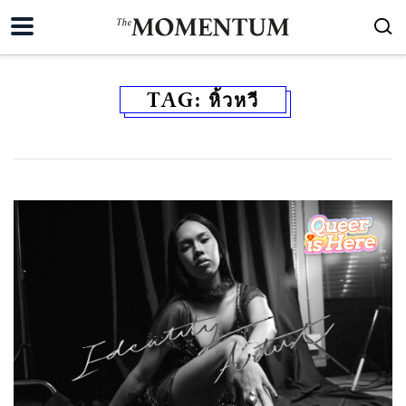
TAG:
หิ้วหวี