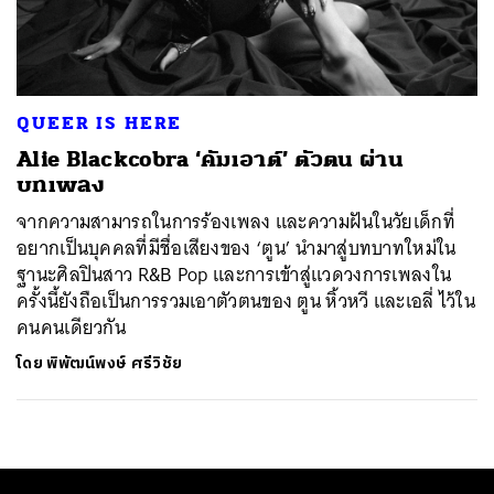
ค้นหา
SHARE
TWEET
LINE
EMAIL
QUEER IS HERE
Alie Blackcobra ‘คัมเอาต์’ ตัวตน ผ่าน
บทเพลง
จากความสามารถในการร้องเพลง และความฝันในวัยเด็กที่
อยากเป็นบุคคลที่มีชื่อเสียงของ ‘ตูน’ นำมาสู่บทบาทใหม่ใน
ฐานะศิลปินสาว R&B Pop และการเข้าสู่แวดวงการเพลงใน
ครั้งนี้ยังถือเป็นการรวมเอาตัวตนของ ตูน หิ้วหวี และเอลี่ ไว้ใน
คนคนเดียวกัน
โดย
พิพัฒน์พงษ์ ศรีวิชัย