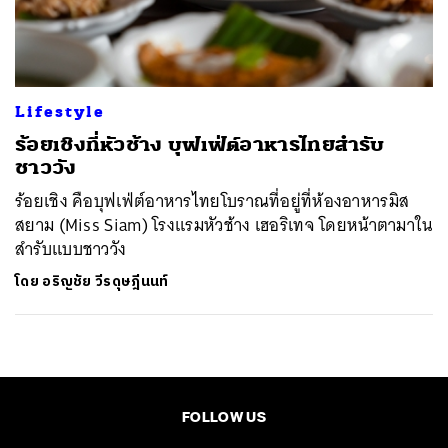
ค้นหา
SHARE
TWEET
LINE
EMAIL
Lifestyle
ร้อยเชิงที่หัวช้าง บุฟเฟ่ต์อาหารไทยสำรับ
ชาววัง
ร้อยเชิง คือบุฟเฟ่ต์อาหารไทยโบราณที่อยู่ที่ห้องอาหารมิส
สยาม (Miss Siam) โรงแรมหัวช้าง เฮอริเทจ โดยหน้าตามาใน
สำรับแบบชาววัง
โดย
อริญชัย วีรดุษฎีนนท์
FOLLOW US