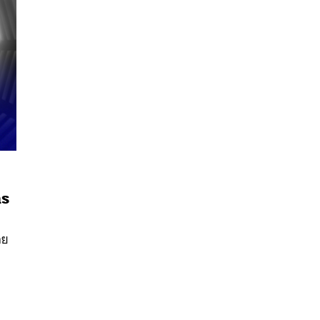
าร
นหา
SHARE
TWEET
LINE
EMAIL
อย