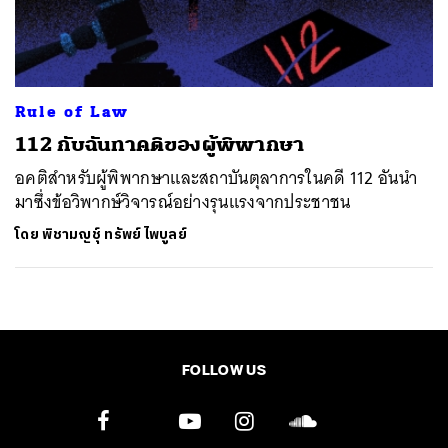
ค้นหา
SHARE
TWEET
LINE
EMAIL
Rule of Law
112 กับฉันทาคติของผู้พิพากษา
อคติสำหรับผู้พิพากษาและสถาบันตุลาการในคดี 112 อันนำ
มาซึ่งข้อวิพากษ์วิจารณ์อย่างรุนแรงจากประชาชน
โดย
พิชามญชุ์ ทรัพย์ไพบูลย์
FOLLOW US