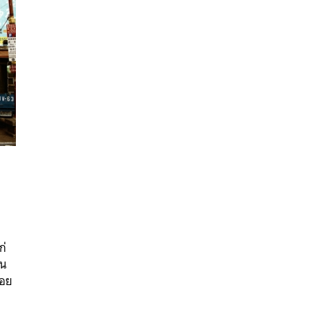
นหา
SHARE
TWEET
LINE
EMAIL
ก่
าน
่อย