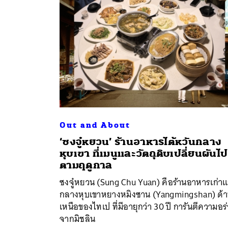
Out and About
‘ซงจู๋หยวน’ ร้านอาหารไต้หวันกลาง
ค้
หุบเขา ที่เมนูและวัตถุดิบเปลี่ยนผันไป
ตามฤดูกาล
ซงจู๋หยวน (Sung Chu Yuan) คือร้านอาหารเก่าแ
กลางหุบเขาหยางหมิงซาน (Yangmingshan) ด้
เหนือของไทเป ที่มีอายุกว่า 30 ปี การันตีความอร
จากมิชลิน