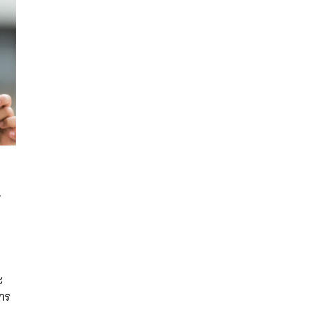
ำ
นหา
SHARE
TWEET
LINE
EMAIL
ะ
าร