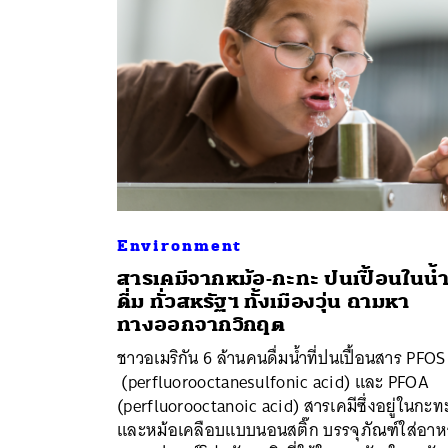
Environment
สารเคมีจากหม้อ-กะทะ ปนเปื้อนในน้
ดื่ม ทั่วสหรัฐฯ ทั้งเมืองวุ่น ถามหา
ทางออกจากวิกฤต
ค้
ชาวอเมริกัน 6 ล้านคนดื่มน้ำที่ปนเปื้อนสาร PFOS
(perfluorooctanesulfonic acid) และ PFOA
(perfluorooctanoic acid) สารเคมีซึ่งอยู่ในกะท
และหม้อเคลือบแบบนอนสติ๊ก บรรจุภัณฑ์ใส่อาห