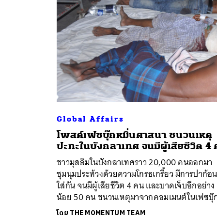
Global Affairs
โพสต์เฟซบุ๊กหมิ่นศาสนา ชนวนเหตุ
ค้
ปะทะในบังกลาเทศ จนมีผู้เสียชีวิต 4
ชาวมุสลิมในบังกลาเทศราว 20,000 คนออกมา
ชุมนุมประท้วงด้วยความโกรธเกรี้ยว มีการปาก้อน
ใส่กัน จนมีผู้เสียชีวิต 4 คน และบาดเจ็บอีกอย่าง
น้อย 50 คน ชนวนเหตุมาจากคอมเมนต์ในเฟซบุ๊
โดย
THE MOMENTUM TEAM