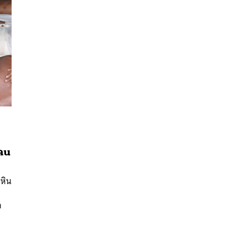
นหา
 คน
SHARE
TWEET
LINE
EMAIL
หิน
ก