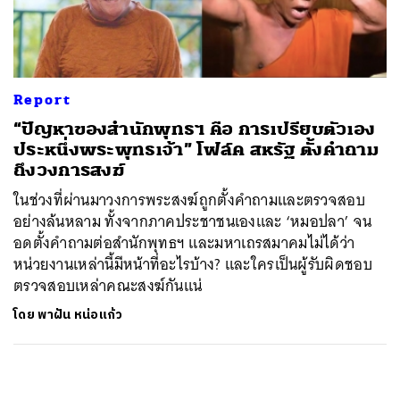
ค้นหา
SHARE
TWEET
LINE
EMAIL
Report
“ปัญหาของสำนักพุทธฯ คือ การเปรียบตัวเอง
ประหนึ่งพระพุทธเจ้า” โฟล์ค สหรัฐ ตั้งคำถาม
ถึงวงการสงฆ์
ในช่วงที่ผ่านมาวงการพระสงฆ์ถูกตั้งคำถามและตรวจสอบ
อย่างล้นหลาม ทั้งจากภาคประชาชนเองและ ‘หมอปลา’ จน
อดตั้งคำถามต่อสำนักพุทธฯ และมหาเถรสมาคมไม่ได้ว่า
หน่วยงานเหล่านี้มีหน้าที่อะไรบ้าง? และใครเป็นผู้รับผิดชอบ
ตรวจสอบเหล่าคณะสงฆ์กันแน่
โดย
พาฝัน หน่อแก้ว