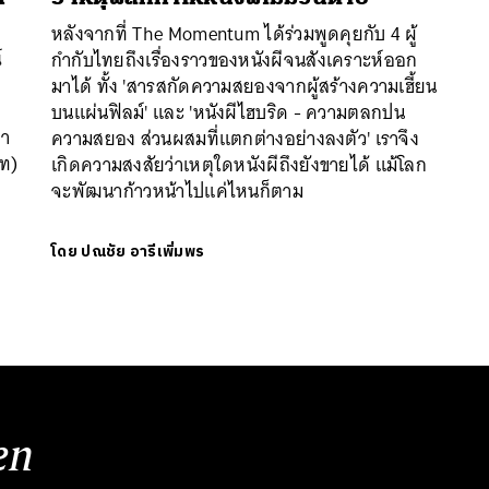
หลังจากที่ The Momentum ได้ร่วมพูดคุยกับ 4 ผู้
์
กำกับไทยถึงเรื่องราวของหนังผีจนสังเคราะห์ออก
มาได้ ทั้ง 'สารสกัดความสยองจากผู้สร้างความเฮี้ยน
ำ
บนแผ่นฟิลม์' และ 'หนังผีไฮบริด - ความตลกปน
่า
ความสยอง ส่วนผสมที่แตกต่างอย่างลงตัว' เราจึง
าท)
เกิดความสงสัยว่าเหตุใดหนังผีถึงยังขายได้ แม้โลก
จะพัฒนาก้าวหน้าไปแค่ไหนก็ตาม
นหา
SHARE
TWEET
LINE
EMAIL
โดย
ปณชัย อารีเพิ่มพร
en