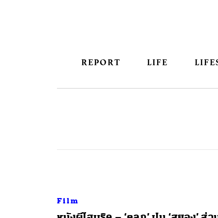
REPORT
LIFE
LIFE
Film
หนังผีไฮบริด – ‘ตลก’ ปน ‘สยอง’ ส่ว