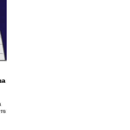
บาล
นหา
SHARE
TWEET
LINE
EMAIL
า
น
ะรอ