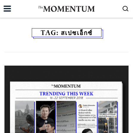
TAG:
สเปซเอ็กซ์