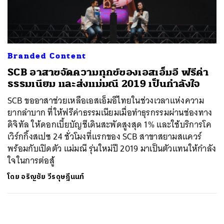
ค้นหา
SHARE
TWEET
LINE
EMAIL
Branded Content
SCB อาสาขจัดความทุกข์ของเอสเอ็มอี ฟรีค่า
ธรรมเนียม และส่งแม่มณี 2019 เป็นกำลังใจ
SCB ขออาสาช่วยเหลือเอสเอ็มอีไทยในช่วงเวลาแห่งความ
ยากลำบาก ที่ให้ฟรีค่าธรรมเนียมเมื่อทำธุรกรรมผ่านช่องทาง
ดิจิทัล ให้ดอกเบี้ยบัญชีเดินสะพัดสูงสุด 1% และใช้บริการโค
เวิร์กกิ้งสเปซ 24 ชั่วโมงที่แรกของ SCB สาขาสยามสแควร์
พร้อมกับเปิดตัว แม่มณี รุ่นใหม่ปี 2019 มาเป็นตัวแทนให้กำลัง
ใจในการต่อสู้
โดย
อริญชัย วีรดุษฎีนนท์