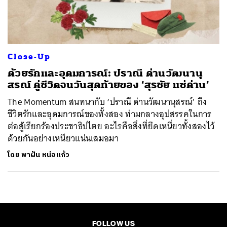
ค้นหา
SHARE
TWEET
LINE
EMAIL
Close-Up
ด้วยรักและอุดมการณ์: ปราณี ด่านวัฒนานุ
สรณ์ คู่ชีวิตจนวันสุดท้ายของ ‘สุรชัย แซ่ด่าน’
The Momentum สนทนากับ ‘ปราณี ด่านวัฒนานุสรณ์’ ถึง
ชีวิตรักและอุดมการณ์ของทั้งสอง ท่ามกลางอุปสรรคในการ
ต่อสู้เรียกร้องประชาธิปไตย อะไรคือสิ่งที่ยึดเหนี่ยวทั้งสองไว้
ด้วยกันอย่างเหนียวแน่นเสมอมา
โดย
พาฝัน หน่อแก้ว
FOLLOW US