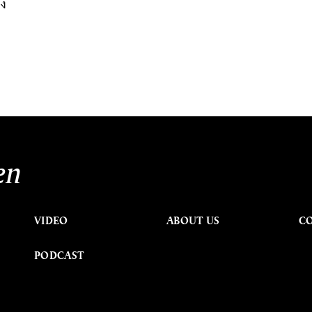
าง
en
VIDEO
ABOUT US
C
PODCAST