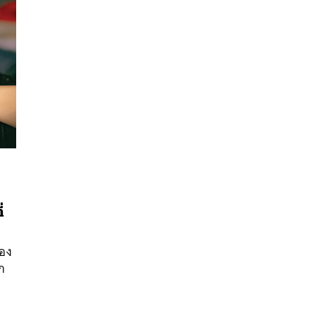
่
นหา
SHARE
TWEET
LINE
EMAIL
ของ
รก