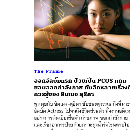
The Frame
ออกอัลบั้มแรก ป่วยเป็น PCOS แถม
ชอบออกกำลังกาย กับอีกหลายเรื่องที
ค้
ควรรู้ของ อิมเมจ สุธิตา
พูดคุยกับ อิมเมจ-สุธิตา ชัยชนะสุวรรณ ถึงที่มา
อัลบั้ม Actress ไปจนถึงชีวิตส่วนตัว ทั้งงานอดิเ
อย่างการตัดเย็บเสื้อผ้า ถ่ายภาพ ออกกำลังกาย
และเรื่องอาการป่วยด้วยภาวะถุงน้ำรังไข่หลายใบ