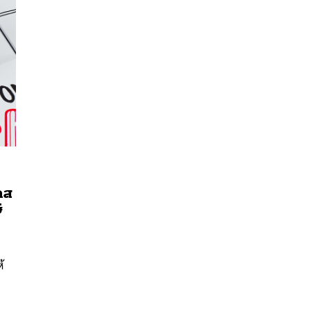
กส
ี
นหา
SHARE
TWEET
LINE
EMAIL
้