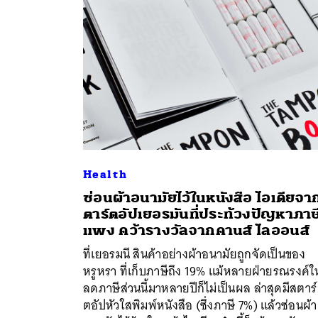
Health
ซ่อนผ้าอนามัยไว้ในหนังสือ ไอเดียจา
ตาร์ตอัปเยอรมันที่ประท้วงปัญหาภาษ
แพง คว้ารางวัลจากคานส์ ไลออนส์
ค้
ที่เยอรมนี สินค้าอย่างผ้าอนามัยถูกจัดเป็นของ
หรูหรา ที่เก็บภาษีถึง 19% แม้หลายฝ่ายรณรงค์ให
ลดภาษีส่วนนี้มาหลายปีก็ไม่เป็นผล ล่าสุดมีสตาร์
ตอัปหัวใสพิมพ์หนังสือ (ซึ่งภาษี 7%) แล้วซ่อนผ้า