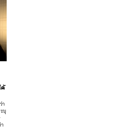
ด้
นหา
SHARE
TWEET
LINE
EMAIL
ว่า
ะบุ
ษ
่า