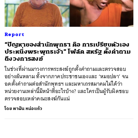
ค้นหา
SHARE
TWEET
LINE
EMAIL
Report
“ปัญหาของสำนักพุทธฯ คือ การเปรียบตัวเอง
ประหนึ่งพระพุทธเจ้า” โฟล์ค สหรัฐ ตั้งคำถาม
ถึงวงการสงฆ์
ในช่วงที่ผ่านมาวงการพระสงฆ์ถูกตั้งคำถามและตรวจสอบ
อย่างล้นหลาม ทั้งจากภาคประชาชนเองและ ‘หมอปลา’ จน
อดตั้งคำถามต่อสำนักพุทธฯ และมหาเถรสมาคมไม่ได้ว่า
หน่วยงานเหล่านี้มีหน้าที่อะไรบ้าง? และใครเป็นผู้รับผิดชอบ
ตรวจสอบเหล่าคณะสงฆ์กันแน่
โดย
พาฝัน หน่อแก้ว