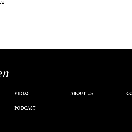
่อย
en
VIDEO
ABOUT US
C
PODCAST