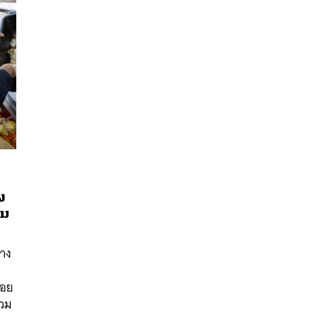
ง
่ม
นหา
ทาง
SHARE
TWEET
LINE
EMAIL
ซอย
รวม